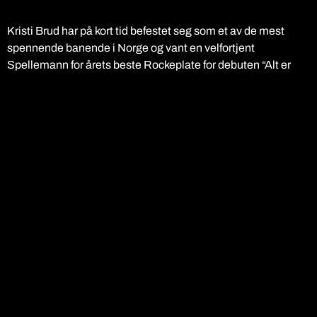
Kristi Brud har på kort tid befestet seg som et av de mest
spennende banende i Norge og vant en velfortjent
Spellemann for årets beste Rockeplate for debuten “Alt er
nytt” i 2023. Albumet beviste hvor sterkt den fengende
postpunk/poprock hybriden til Kristi Brud står seg, og
pressen var enig.
VG, Aftenposten, Klassekampen og Bergens Tidende trillet
alle 5ere, og mente det var et av årets beste plater da
albumåret 2023 ble oppsummert.
Dette er norsk pop/rock-historie in the making