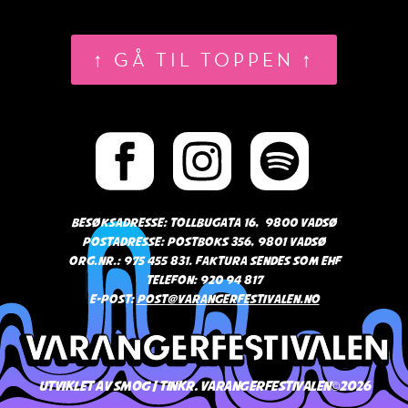
↑ GÅ TIL TOPPEN ↑
Besøksadresse: Tollbugata 16, 9800 Vadsø
Postadresse: Postboks 356, 9801 Vadsø
Org.nr.: 975 455 831. Faktura sendes som EHF
Telefon: 920 94 817
E-post:
post@varangerfestivalen.no
Utviklet av Smog / TINKR. Varangerfestivalen©2026