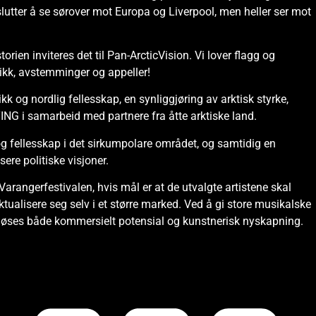
utter å se sørover mot Europa og Liverpool, men heller ser mot
rien inviteres det til Pan-ArcticVision. Vi lover flagg og
musikk, avstemminger og appeller!
 og nordlig fellesskap, en synliggjøring av arktisk styrke,
ING i samarbeid med partnere fra åtte arktiske land.
g fellesskap i det sirkumpolare området, og samtidig en
ere politiske visjoner.
Varangerfestivalen, hvis mål er at de utvalgte artistene skal
tualisere seg selv i et større marked. Ved å gi store musikalske
forløses både kommersielt potensial og kunstnerisk nyskapning.