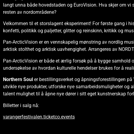
langt unna både hovedstaden og EuroVision. Hva skjer om vi sl
resten av nordområdene?
Velkommen til et storslagent eksperiment! For første gang i histo
konfetti, politikk og paljetter, glitter og reinskinn, kritikk og 
Pan-ArcticVision er en vennskapelig mønstring av nordlig musikk
arktisk stolthet og arktisk uavhengighet. Arrangeres av NORDT
Pan-ArcticVision er både et ærlig forsøk på å bygge samhold o
undersøkelse av hvordan kulturelle hendelser brukes for å realis
Northern Soul
er bestillingsverket og åpningsforestillingen på 
utvikle nye produkter, utforske nye samarbeidsmuligheter og ak
talent mulighet til å åpne nye dører i sitt eget kunstnerskap 
Billetter i salg nå:
varangerfestivalen.ticketco.events