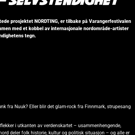
– Selvstendighet
ede prosjektet NORDTING, er tilbake på Varangerfestivalen
mmen med et kobbel av internasjonale nordområde-artister
endighetens tegn.
unk fra Nuuk? Eller blir det glam-rock fra Finnmark, strupesang
ite flekker i utkanten av verdenskartet – usammenhengende,
rd deler folk historie, kultur og politisk situasjon – og alle er