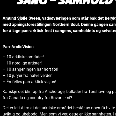
Sang – Samhold 
Amund Sjølie Sveen, vadsøværingen som står bak det berykt
med åpningsforestillingen Northern Soul. Denne gangen sa
for å lage pan-arktisk fest i sangens, samholdets og selvst
Pan-ArcticVision
– 10 arktiske områder!
– 10 nordlige artister!
– 10 sanger ingen har hørt før!
– 10 juryer fra halve verden!
– Én felles pan-arktisk visjon!
Kanskje det blir rap fra Anchorage, ballader fra Tórshavn og p
fra Canada og country fra Rovaniemi?
Det er lett å tro at det arktiske området består av noen få hv
uviktig og ubebodd. Men som vi vet; dette er ikke sannheten. I no