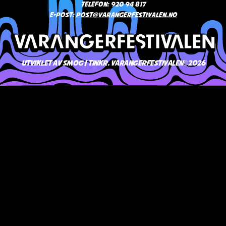
Telefon: 920 94 817
E-post:
post@varangerfestivalen.no
Utviklet av Smog / TINKR. Varangerfestivalen©2026