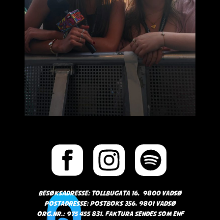
Besøksadresse: Tollbugata 16, 9800 Vadsø
Postadresse: Postboks 356, 9801 Vadsø
Org.nr.: 975 455 831. Faktura sendes som EHF